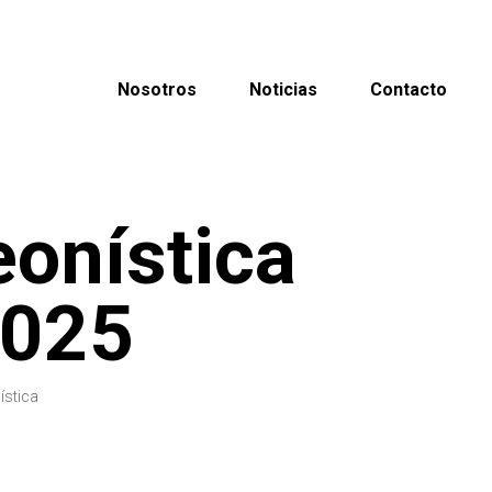
Nosotros
Noticias
Contacto
eonística
2025
ística