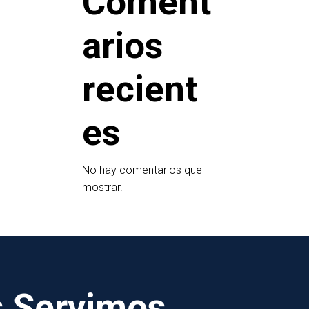
Coment
arios
recient
es
No hay comentarios que
mostrar.
s Servimos