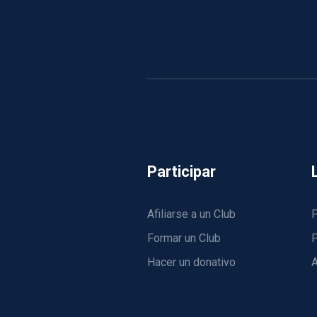
Participar
Afiliarse a un Club
P
Formar un Club
P
Hacer un donativo
A