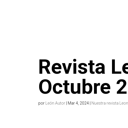
Revista L
Octubre 
por
León Autor
|
Mar 4, 2024
|
Nuestra revista Leon