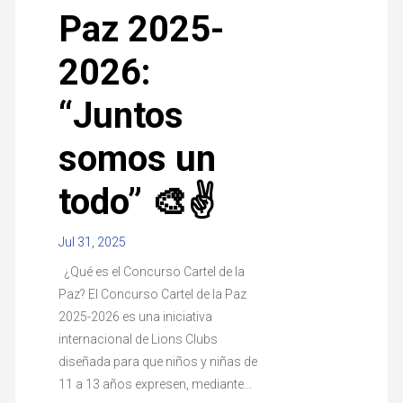
Paz 2025-
2026:
“Juntos
somos un
todo” 🎨✌️
Jul 31, 2025
¿Qué es el Concurso Cartel de la
Paz? El Concurso Cartel de la Paz
2025-2026 es una iniciativa
internacional de Lions Clubs
diseñada para que niños y niñas de
11 a 13 años expresen, mediante...