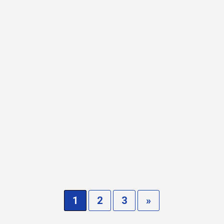
+34 667 536 792
malagagibralfaro@lionsspain.org
Alameda de Colón, 9 , Málaga
Presidente:
Jesus Cabello Delgado-Fernandez
Secretario:
Anna Grifoni
Tesorero:
Jesus Cabello Fernandez-Delgado
Fecha de reunión
Miércoles 18:30
1
2
3
»