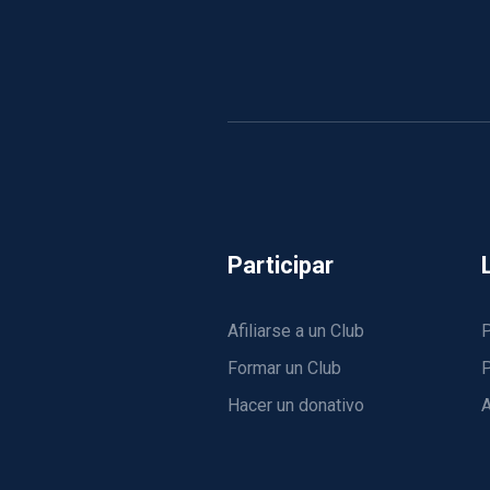
Participar
Afiliarse a un Club
P
Formar un Club
P
Hacer un donativo
A