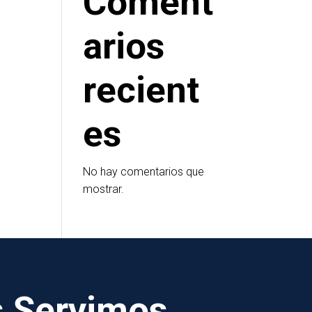
Coment
arios
recient
es
No hay comentarios que
mostrar.
s Servimos